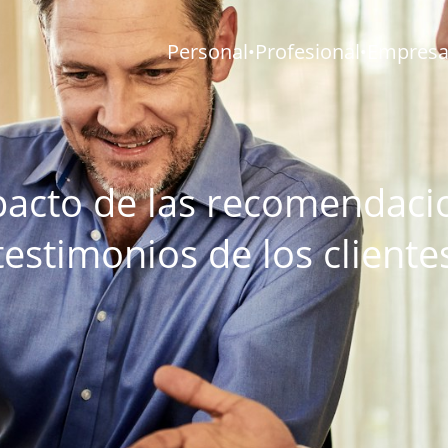
Personal
Profesional
Empresar
•
•
pacto de las recomendaci
testimonios de los cliente