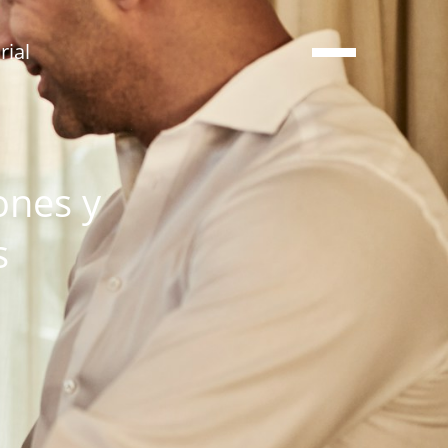
ial
ones y
s