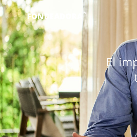
®
FONDEADORA
El im