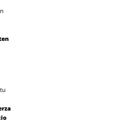
an
ten
tu
erza
cio