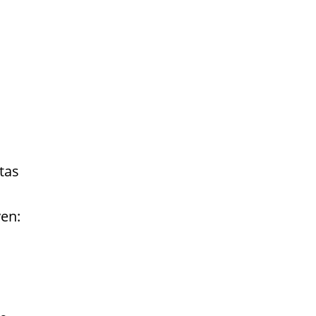
tas
yen: