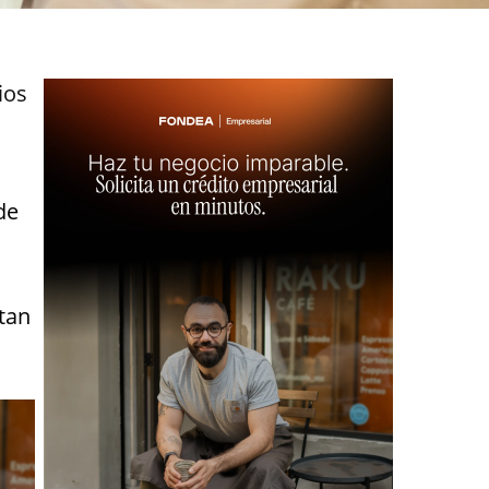
ios
de
tan