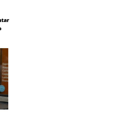
ntar
o