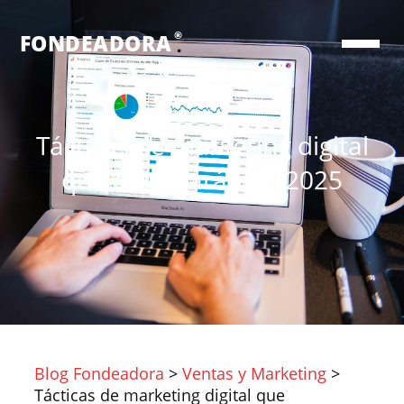
®
FONDEADORA
Tácticas de marketing digital
que dominarán en 2025
Blog Fondeadora
>
Ventas y Marketing
>
Tácticas de marketing digital que